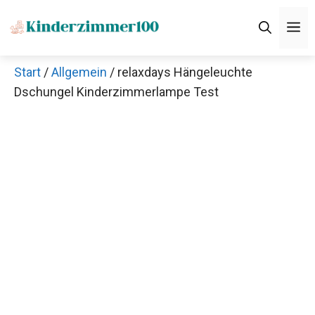
Zum
M
Inhalt
springen
Start
/
Allgemein
/ relaxdays Hängeleuchte
Dschungel Kinderzimmerlampe Test