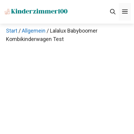
Zum
M
Inhalt
springen
Start
/
Allgemein
/ Lalalux Babyboomer
Kombikinderwagen Test