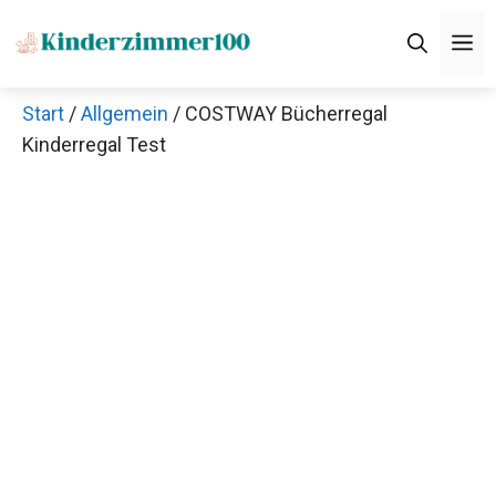
Zum
M
Inhalt
springen
Start
/
Allgemein
/ COSTWAY Bücherregal
Kinderregal Test