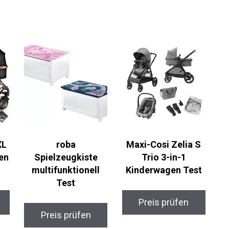
XL
roba
Maxi-Cosi Zelia S
en
Spielzeugkiste
Trio 3-in-1
multifunktionell
Kinderwagen Test
Test
Preis prüfen
Preis prüfen