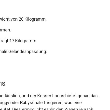
wicht von 20 Kilogramm.
ahmen.
rägt 17 Kilogramm.
imale Geländeanpassung.
ns
nerlässlich, und der Kesser Loops bietet genau das.
uggy oder Babyschale fungieren, was eine
tet. Dies ermöglicht es dir, den Wagen je nach