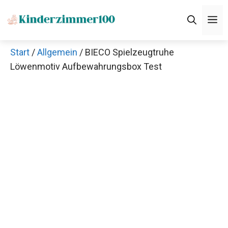
Zum
M
Inhalt
springen
Start
/
Allgemein
/ BIECO Spielzeugtruhe
Löwenmotiv Aufbewahrungsbox Test