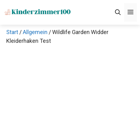
Zum
M
Inhalt
springen
Start
/
Allgemein
/ Wildlife Garden Widder
Kleiderhaken Test