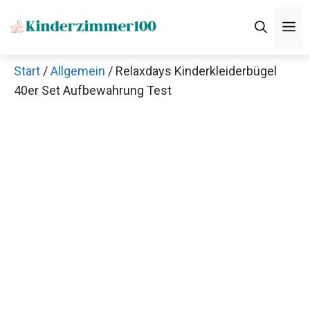
Zum
M
Inhalt
springen
Start
/
Allgemein
/ Relaxdays Kinderkleiderbügel
40er Set Aufbewahrung Test