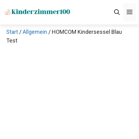
Zum
M
Inhalt
springen
Start
/
Allgemein
/ HOMCOM Kindersessel Blau
Test