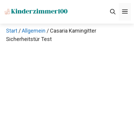
Zum
M
Inhalt
springen
Start
/
Allgemein
/ Casaria Kamingitter
Sicherheitstür Test