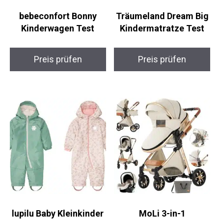
bebeconfort Bonny
Träumeland Dream Big
Kinderwagen Test
Kindermatratze Test
Preis prüfen
Preis prüfen
lupilu Baby Kleinkinder
MoLi 3-in-1