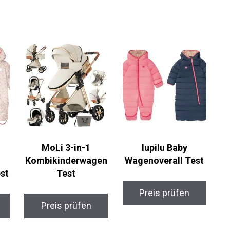
MoLi 3-in-1
lupilu Baby
Kombikinderwagen
Wagenoverall Test
st
Test
Preis prüfen
Preis prüfen