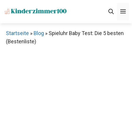
Zum
M
Inhalt
springen
Startseite
»
Blog
»
Spieluhr Baby Test: Die 5 besten
(Bestenliste)